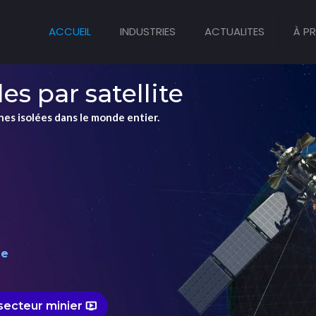
ACCUEIL
INDUSTRIES
ACTUALITES
À P
es par satellite
es isolées dans le monde entier.
le
secteur minier
ondemand_video