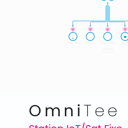
Omni
Tee